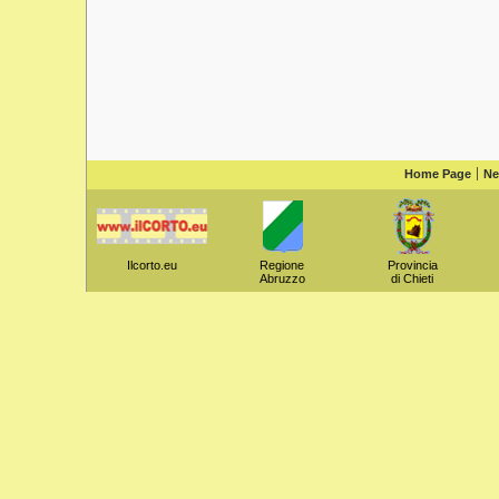
Home Page
N
Ilcorto.eu
Regione
Provincia
Abruzzo
di Chieti